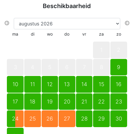
Beschikbaarheid
ma
di
wo
do
vr
za
zo
1
2
3
4
5
6
7
8
9
10
11
12
13
14
15
16
17
18
19
20
21
22
23
24
25
26
27
28
29
30