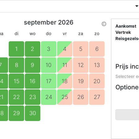
september 2026
Aankomst
Vertrek
ma
di
wo
do
vr
za
zo
Reisgezel
1
2
3
4
5
6
7
8
9
10
11
12
13
Prijs in
Selecteer e
14
15
16
17
18
19
20
Optione
21
22
23
24
25
26
27
28
29
30